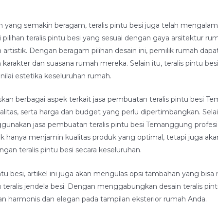
yang semakin beragam, teralis pintu besi juga telah mengalam
i pilihan teralis pintu besi yang sesuai dengan gaya arsitektur ru
n artistik. Dengan beragam pilihan desain ini, pemilik rumah
 karakter dan suasana rumah mereka. Selain itu, teralis pintu be
ilai estetika keseluruhan rumah.
askan berbagai aspek terkait jasa pembuatan teralis pintu besi
itas, serta harga dan budget yang perlu dipertimbangkan. Sela
gunakan jasa pembuatan teralis pintu besi Temanggung profes
tidak hanya menjamin kualitas produk yang optimal, tetapi juga
an teralis pintu besi secara keseluruhan.
tu besi, artikel ini juga akan mengulas opsi tambahan yang bis
teralis jendela besi. Dengan menggabungkan desain teralis pintu 
an harmonis dan elegan pada tampilan eksterior rumah Anda.