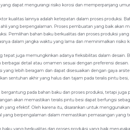
ang dapat mengurangi risiko korosi dan memperpanjang umur te
aktor kualitas lainnya adalah ketepatan dalam proses produksi. 
a ahli yang berpengalaman. Proses pembuatan yang baik akan men
oduksi. Pemilihan bahan baku berkualitas dan proses produksi yan
snya dalam jangka waktu yang lama dan meminimalkan risiko ke
ng tepat juga memungkinkan adanya fleksibilitas dalam desain. 
an berbagai detail atau ornamen sesuai dengan preferensi des
 besi yang lebih beragam dan dapat disesuaikan dengan gaya arsi
an sentuhan akhir yang halus dan tajam pada teralis pintu besi
anya bergantung pada bahan baku dan proses produksi, tetapi ju
ngan akan memastikan teralis pintu besi dapat berfungsi seb
yang efektif. Oleh karena itu, disarankan untuk menggunakan j
al yang berpengalaman dalam memastikan pemasangan yang tep
an baku yang berkualitas dan proses produksi yang baik merupa